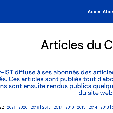
Accès Abo
Articles du C
-IST diffuse à ses abonnés des articles
tés. Ces articles sont publiés tout d'a
ains sont ensuite rendus publics quelq
du site web
22
2021
2020
2019
2018
2017
2016
2015
2014
2013