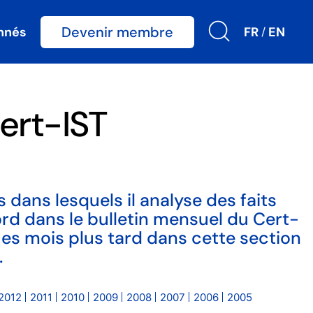
Devenir membre
nnés
FR
EN
/
ert-IST
 dans lesquels il analyse des faits
bord dans le bulletin mensuel du Cert-
ues mois plus tard dans cette section
.
2012
2011
2010
2009
2008
2007
2006
2005