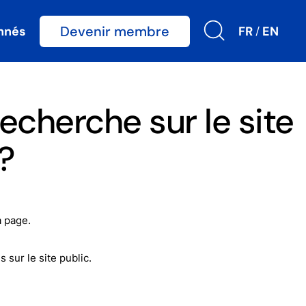
Devenir membre
nnés
FR
EN
/
cherche sur le site
?
a page.
sur le site public.