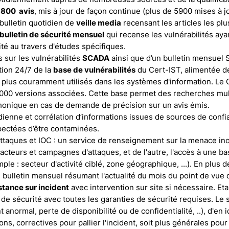
1800 avis
, mis à jour de façon continue (plus de 5900 mises à jo
 bulletin quotidien de
veille media
recensant les articles les plu
bulletin de sécurité mensuel
qui recense les vulnérabilités ayant
ité au travers d'études spécifiques.
s sur les vulnérabilités
SCADA
ainsi que d’un bulletin mensuel
tion 24/7 de la
base de vulnérabilités
du Cert-IST, alimentée d
es plus couramment utilisés dans les systèmes d'information. Le
000 versions associées. Cette base permet des recherches mult
honique en cas de demande de précision sur un avis émis.
dienne et corrélation d’informations issues de sources de confi
ectées d’être contaminées.
 attaques et IOC : un service de renseignement sur la menace in
 acteurs et campagnes d'attaques, et de l'autre, l'accès à une 
le : secteur d'activité ciblé, zone géographique, ...). En plus de
 bulletin mensuel résumant l'actualité du mois du point de vue
stance sur incident
avec intervention sur site si nécessaire. Et
de sécurité avec toutes les garanties de sécurité requises. Le
normal, perte de disponibilité ou de confidentialité, ..), d'en id
s, correctives pour pallier l'incident, soit plus générales pour 