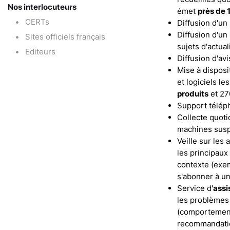
Nos interlocuteurs
émet
près de 
CERTs
Diffusion d'un
Diffusion d'un
Sites officiels français
sujets d'actual
Editeurs
Diffusion d'avi
Mise à disposi
et logiciels l
produits
et 27
Support télép
Collecte quoti
machines susp
Veille sur les
les principaux
contexte (exemp
s'abonner à un
Service d'
assi
les problèmes 
(comportement a
recommandation