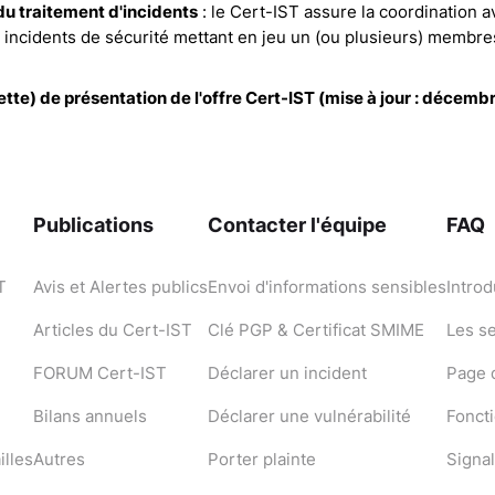
du traitement d'incidents
: le Cert-IST assure la coordination 
 incidents de sécurité mettant en jeu un (ou plusieurs) membres 
tte) de présentation de l'offre Cert-IST (mise à jour : décemb
Publications
Contacter l'équipe
FAQ
T
Avis et Alertes publics
Envoi d'informations sensibles
Introd
Articles du Cert-IST
Clé PGP & Certificat SMIME
Les s
FORUM Cert-IST
Déclarer un incident
Page d
Bilans annuels
Déclarer une vulnérabilité
Fonct
illes
Autres
Porter plainte
Signal