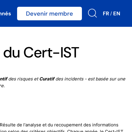
Devenir membre
nnés
FR
EN
/
s du Cert-IST
ntif
des risques et
Curatif
des incidents - est basée sur une
re.
 Résulte de l'analyse et du recoupement des informations
ion selon des critères objectifs. Chaque année, le Cert-IST