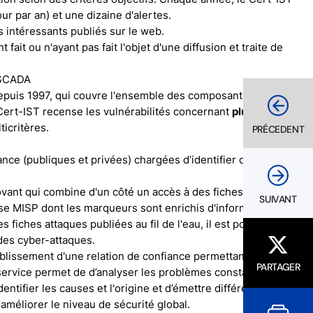
ur par an) et une dizaine d'alertes.
s intéressants publiés sur le web.
 fait ou n'ayant pas fait l'objet d'une diffusion et traite de
 SCADA
epuis 1997, qui couvre l'ensemble des composants matériels
 Cert-IST recense les vulnérabilités concernant
plus de 2850
icritères.
PRÉCEDENT
ance (publiques et privées) chargées d’identifier des
ovant qui combine d'un côté un accès à des fiches décrivant
SUIVANT
base MISP dont les marqueurs sont enrichis d'informations de
s fiches attaques publiées au fil de l'eau, il est possible de
 des cyber-attaques.
ablissement d'une relation de confiance permettant de traiter
PARTAGER
 service permet de d’analyser les problèmes constatés
entifier les causes et l'origine et d’émettre différentes
améliorer le niveau de sécurité global.